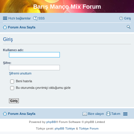
Barış Manço Mix Forum
Hızlı bağlantılar
SSS
Giriş
Forum Ana Sayfa
ra
Giriş
Kullanıcı adı:
Şifre:
Şifremi unuttum
Beni hatırla
Bu oturumda çevrimiçi olduğumu gizle
Forum Ana Sayfa
Bize ulaşın
Takım
Powered by
phpBB
® Forum Software © phpBB Limited
Türkçe çeviri:
phpBB Türkiye
&
Türkiye Forum