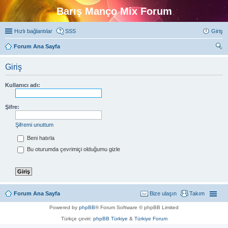
Barış Manço Mix Forum
Hızlı bağlantılar
SSS
Giriş
Forum Ana Sayfa
ra
Giriş
Kullanıcı adı:
Şifre:
Şifremi unuttum
Beni hatırla
Bu oturumda çevrimiçi olduğumu gizle
Forum Ana Sayfa
Bize ulaşın
Takım
Powered by
phpBB
® Forum Software © phpBB Limited
Türkçe çeviri:
phpBB Türkiye
&
Türkiye Forum