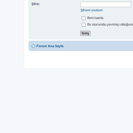
Şifre:
Şifremi unuttum
Beni hatırla
Bu oturumda çevrimiçi olduğumu
Forum Ana Sayfa