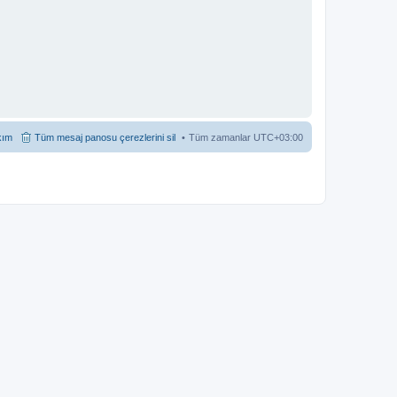
kım
Tüm mesaj panosu çerezlerini sil
Tüm zamanlar
UTC+03:00