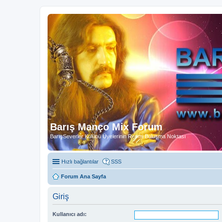
Barış Manço Mix Forum
BarışSeverler Kulübü Üyelerinin Resmi Buluşma Noktası
Hızlı bağlantılar
SSS
Forum Ana Sayfa
Giriş
Kullanıcı adı: