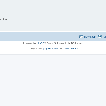
 gizle
Bize ulaşın
Ta
Powered by
phpBB
® Forum Software © phpBB Limited
Türkçe çeviri:
phpBB Türkiye
&
Türkiye Forum