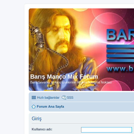
Barış Manço Mix Forum
BarışSeverler Kulübü Üyelerinin Resmi Buluşma Noktası
Hızlı bağlantılar
SSS
Forum Ana Sayfa
Giriş
Kullanıcı adı: