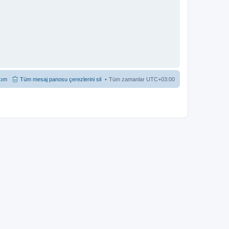
kım
Tüm mesaj panosu çerezlerini sil
Tüm zamanlar
UTC+03:00