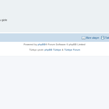
 gizle
Bize ulaşın
Ta
Powered by
phpBB
® Forum Software © phpBB Limited
Türkçe çeviri:
phpBB Türkiye
&
Türkiye Forum