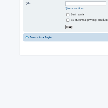
Şifre:
Şifremi unuttum
Beni hatırla
Bu oturumda çevrimiçi olduğumu
Forum Ana Sayfa