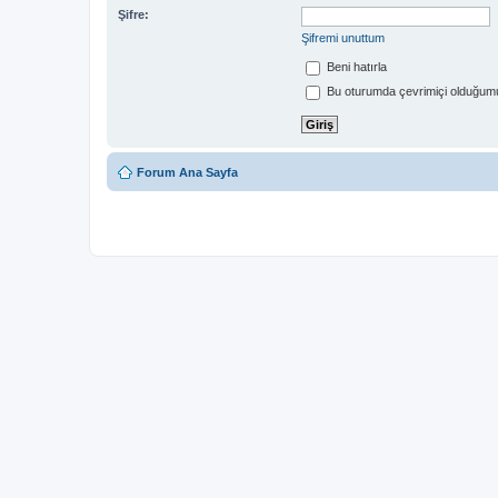
Şifre:
Şifremi unuttum
Beni hatırla
Bu oturumda çevrimiçi olduğumu
Forum Ana Sayfa