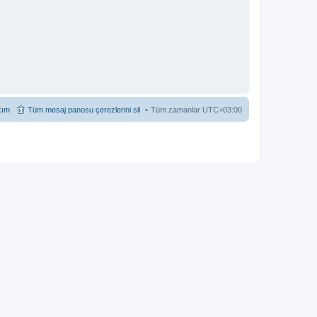
kım
Tüm mesaj panosu çerezlerini sil
Tüm zamanlar
UTC+03:00