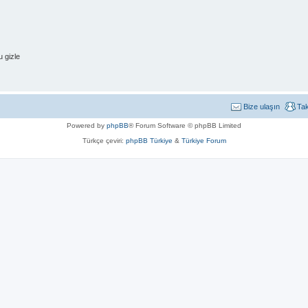
 gizle
Bize ulaşın
Ta
Powered by
phpBB
® Forum Software © phpBB Limited
Türkçe çeviri:
phpBB Türkiye
&
Türkiye Forum