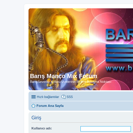
Barış Manço Mix Forum
BarışSeverler Kulübü Üyelerinin Resmi Buluşma Noktası
Hızlı bağlantılar
SSS
Forum Ana Sayfa
Giriş
Kullanıcı adı: