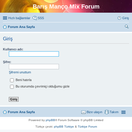
Barış Manço Mix Forum
Hızlı bağlantılar
SSS
Giriş
Forum Ana Sayfa
ra
Giriş
Kullanıcı adı:
Şifre:
Şifremi unuttum
Beni hatırla
Bu oturumda çevrimiçi olduğumu gizle
Forum Ana Sayfa
Bize ulaşın
Takım
Powered by
phpBB
® Forum Software © phpBB Limited
Türkçe çeviri:
phpBB Türkiye
&
Türkiye Forum