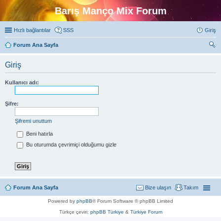
Barış Manço Mix Forum
Hızlı bağlantılar
SSS
Giriş
Forum Ana Sayfa
ra
Giriş
Kullanıcı adı:
Şifre:
Şifremi unuttum
Beni hatırla
Bu oturumda çevrimiçi olduğumu gizle
Forum Ana Sayfa
Bize ulaşın
Takım
Powered by
phpBB
® Forum Software © phpBB Limited
Türkçe çeviri:
phpBB Türkiye
&
Türkiye Forum