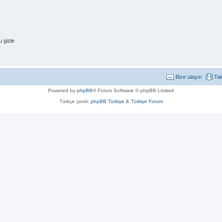
 gizle
Bize ulaşın
Ta
Powered by
phpBB
® Forum Software © phpBB Limited
Türkçe çeviri:
phpBB Türkiye
&
Türkiye Forum