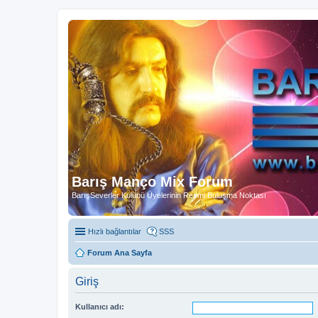
Barış Manço Mix Forum
BarışSeverler Kulübü Üyelerinin Resmi Buluşma Noktası
Hızlı bağlantılar
SSS
Forum Ana Sayfa
Giriş
Kullanıcı adı: