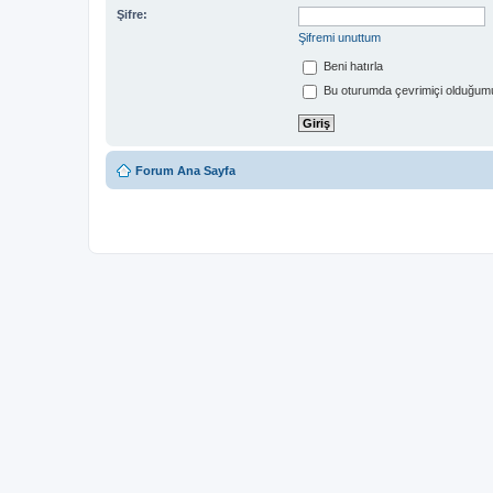
Şifre:
Şifremi unuttum
Beni hatırla
Bu oturumda çevrimiçi olduğumu
Forum Ana Sayfa