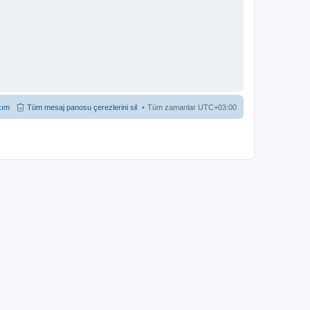
kım
Tüm mesaj panosu çerezlerini sil
Tüm zamanlar
UTC+03:00