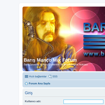
Barış Manço Mix Forum
BarışSeverler Kulübü Üyelerinin Resmi Buluşma Noktası
Hızlı bağlantılar
SSS
Forum Ana Sayfa
Giriş
Kullanıcı adı: