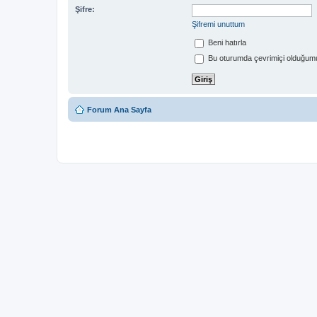
Şifre:
Şifremi unuttum
Beni hatırla
Bu oturumda çevrimiçi olduğumu
Forum Ana Sayfa