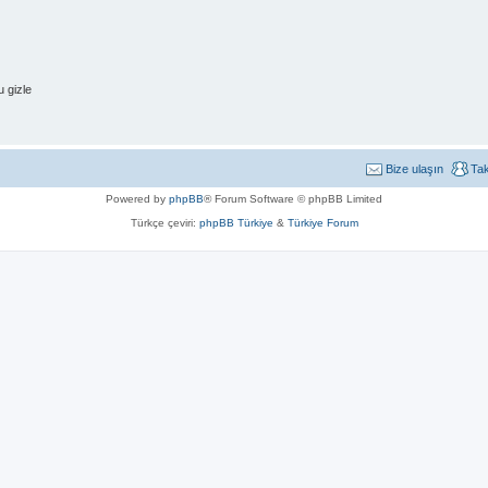
 gizle
Bize ulaşın
Ta
Powered by
phpBB
® Forum Software © phpBB Limited
Türkçe çeviri:
phpBB Türkiye
&
Türkiye Forum