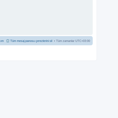
kım
Tüm mesaj panosu çerezlerini sil
Tüm zamanlar
UTC+03:00