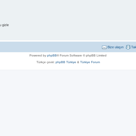
 gizle
Bize ulaşın
Ta
Powered by
phpBB
® Forum Software © phpBB Limited
Türkçe çeviri:
phpBB Türkiye
&
Türkiye Forum