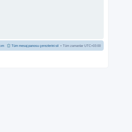
kım
Tüm mesaj panosu çerezlerini sil
Tüm zamanlar
UTC+03:00