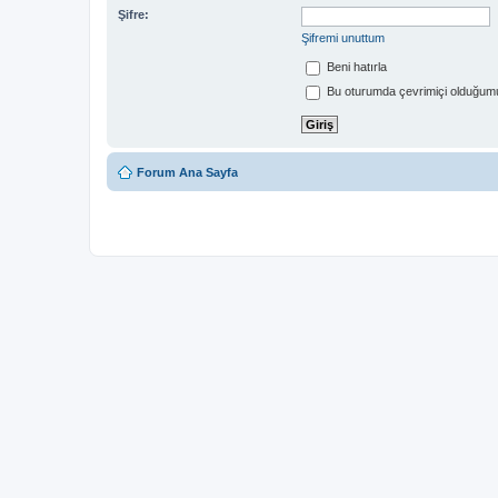
Şifre:
Şifremi unuttum
Beni hatırla
Bu oturumda çevrimiçi olduğumu
Forum Ana Sayfa