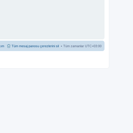
kım
Tüm mesaj panosu çerezlerini sil
Tüm zamanlar
UTC+03:00