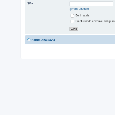
Şifre:
Şifremi unuttum
Beni hatırla
Bu oturumda çevrimiçi olduğumu
Forum Ana Sayfa