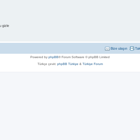
 gizle
Bize ulaşın
Ta
Powered by
phpBB
® Forum Software © phpBB Limited
Türkçe çeviri:
phpBB Türkiye
&
Türkiye Forum