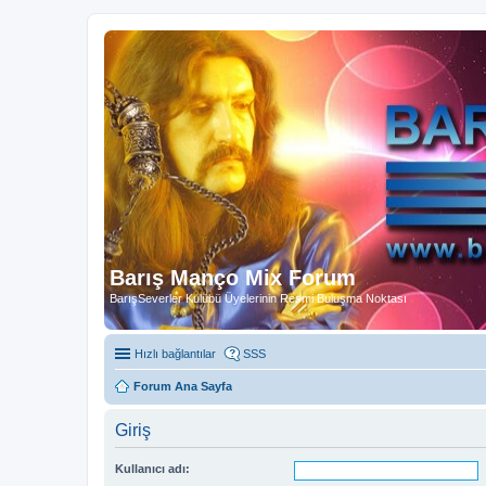
Barış Manço Mix Forum
BarışSeverler Kulübü Üyelerinin Resmi Buluşma Noktası
Hızlı bağlantılar
SSS
Forum Ana Sayfa
Giriş
Kullanıcı adı: