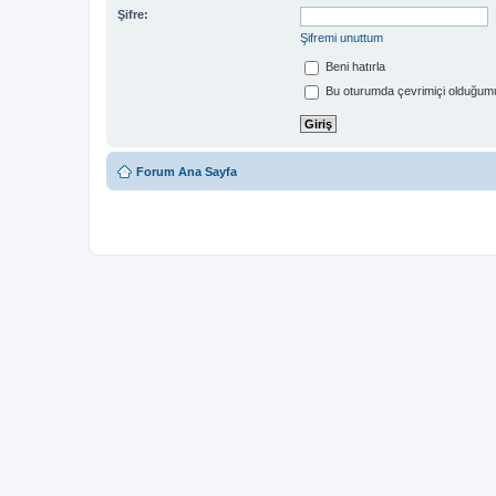
Şifre:
Şifremi unuttum
Beni hatırla
Bu oturumda çevrimiçi olduğumu
Forum Ana Sayfa