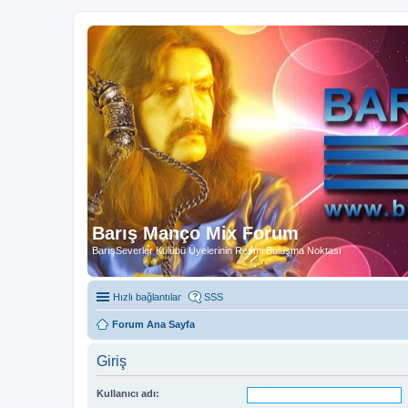
Barış Manço Mix Forum
BarışSeverler Kulübü Üyelerinin Resmi Buluşma Noktası
Hızlı bağlantılar
SSS
Forum Ana Sayfa
Giriş
Kullanıcı adı: