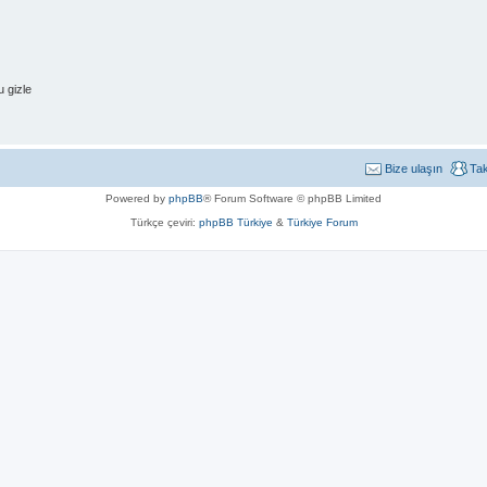
 gizle
Bize ulaşın
Ta
Powered by
phpBB
® Forum Software © phpBB Limited
Türkçe çeviri:
phpBB Türkiye
&
Türkiye Forum