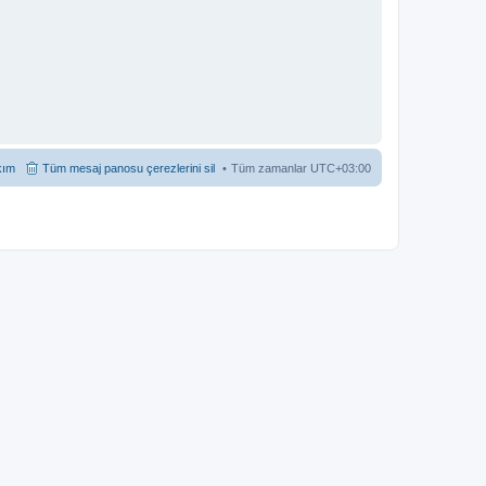
kım
Tüm mesaj panosu çerezlerini sil
Tüm zamanlar
UTC+03:00