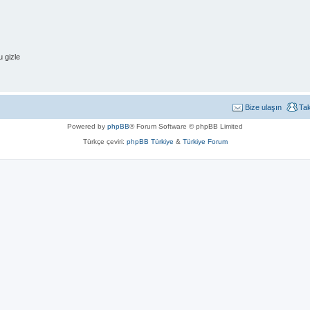
 gizle
Bize ulaşın
Ta
Powered by
phpBB
® Forum Software © phpBB Limited
Türkçe çeviri:
phpBB Türkiye
&
Türkiye Forum