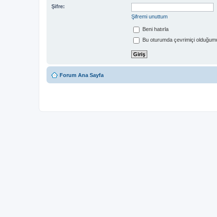
Şifre:
Şifremi unuttum
Beni hatırla
Bu oturumda çevrimiçi olduğumu
Forum Ana Sayfa