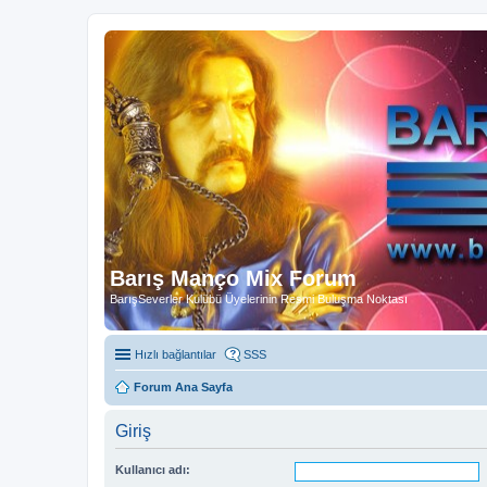
Barış Manço Mix Forum
BarışSeverler Kulübü Üyelerinin Resmi Buluşma Noktası
Hızlı bağlantılar
SSS
Forum Ana Sayfa
Giriş
Kullanıcı adı: