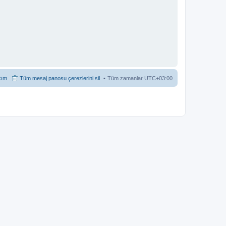
kım
Tüm mesaj panosu çerezlerini sil
Tüm zamanlar
UTC+03:00