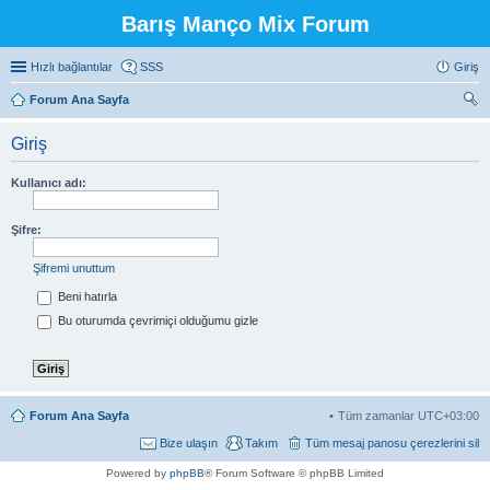
Barış Manço Mix Forum
Hızlı bağlantılar
SSS
Giriş
Forum Ana Sayfa
ra
Giriş
Kullanıcı adı:
Şifre:
Şifremi unuttum
Beni hatırla
Bu oturumda çevrimiçi olduğumu gizle
Forum Ana Sayfa
Tüm zamanlar
UTC+03:00
Bize ulaşın
Takım
Tüm mesaj panosu çerezlerini sil
Powered by
phpBB
® Forum Software © phpBB Limited