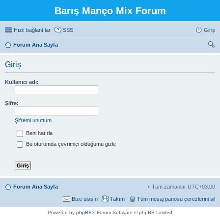
Barış Manço Mix Forum
Hızlı bağlantılar
SSS
Giriş
Forum Ana Sayfa
ra
Giriş
Kullanıcı adı:
Şifre:
Şifremi unuttum
Beni hatırla
Bu oturumda çevrimiçi olduğumu gizle
Forum Ana Sayfa
Tüm zamanlar
UTC+03:00
Bize ulaşın
Takım
Tüm mesaj panosu çerezlerini sil
Powered by
phpBB
® Forum Software © phpBB Limited