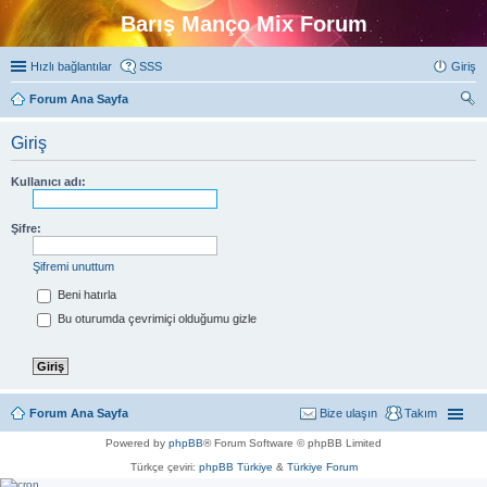
Barış Manço Mix Forum
Hızlı bağlantılar
SSS
Giriş
Forum Ana Sayfa
ra
Giriş
Kullanıcı adı:
Şifre:
Şifremi unuttum
Beni hatırla
Bu oturumda çevrimiçi olduğumu gizle
Forum Ana Sayfa
Bize ulaşın
Takım
Powered by
phpBB
® Forum Software © phpBB Limited
Türkçe çeviri:
phpBB Türkiye
&
Türkiye Forum