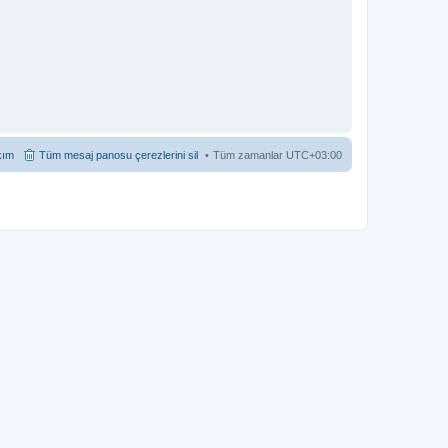
kım
Tüm mesaj panosu çerezlerini sil
Tüm zamanlar
UTC+03:00