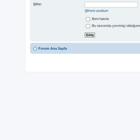
Şifre:
Şifremi unuttum
Beni hatırla
Bu oturumda çevrimiçi olduğumu
Forum Ana Sayfa