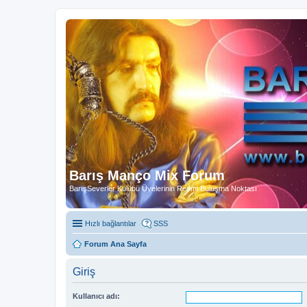
Barış Manço Mix Forum
BarışSeverler Kulübü Üyelerinin Resmi Buluşma Noktası
Hızlı bağlantılar
SSS
Forum Ana Sayfa
Giriş
Kullanıcı adı: