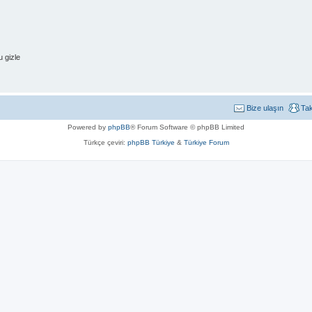
 gizle
Bize ulaşın
Ta
Powered by
phpBB
® Forum Software © phpBB Limited
Türkçe çeviri:
phpBB Türkiye
&
Türkiye Forum