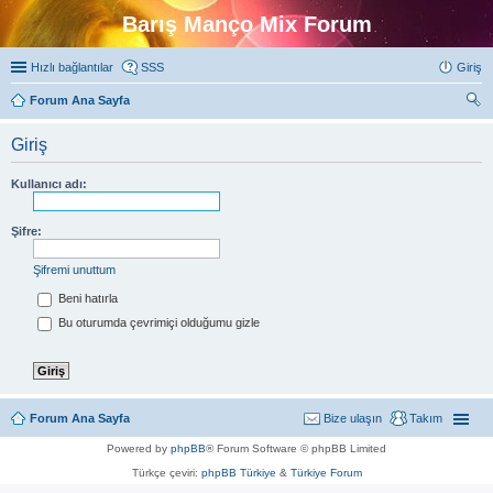
Barış Manço Mix Forum
Hızlı bağlantılar
SSS
Giriş
Forum Ana Sayfa
ra
Giriş
Kullanıcı adı:
Şifre:
Şifremi unuttum
Beni hatırla
Bu oturumda çevrimiçi olduğumu gizle
Forum Ana Sayfa
Bize ulaşın
Takım
Powered by
phpBB
® Forum Software © phpBB Limited
Türkçe çeviri:
phpBB Türkiye
&
Türkiye Forum