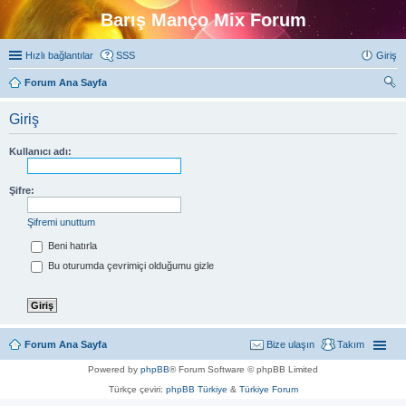
Barış Manço Mix Forum
Hızlı bağlantılar
SSS
Giriş
Forum Ana Sayfa
ra
Giriş
Kullanıcı adı:
Şifre:
Şifremi unuttum
Beni hatırla
Bu oturumda çevrimiçi olduğumu gizle
Forum Ana Sayfa
Bize ulaşın
Takım
Powered by
phpBB
® Forum Software © phpBB Limited
Türkçe çeviri:
phpBB Türkiye
&
Türkiye Forum