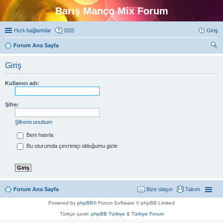
Barış Manço Mix Forum
Hızlı bağlantılar
SSS
Giriş
Forum Ana Sayfa
ra
Giriş
Kullanıcı adı:
Şifre:
Şifremi unuttum
Beni hatırla
Bu oturumda çevrimiçi olduğumu gizle
Forum Ana Sayfa
Bize ulaşın
Takım
Powered by
phpBB
® Forum Software © phpBB Limited
Türkçe çeviri:
phpBB Türkiye
&
Türkiye Forum