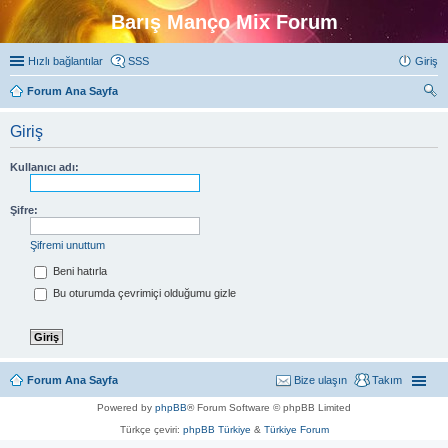
Barış Manço Mix Forum
Hızlı bağlantılar
SSS
Giriş
Forum Ana Sayfa
ra
Giriş
Kullanıcı adı:
Şifre:
Şifremi unuttum
Beni hatırla
Bu oturumda çevrimiçi olduğumu gizle
Forum Ana Sayfa
Bize ulaşın
Takım
Powered by
phpBB
® Forum Software © phpBB Limited
Türkçe çeviri:
phpBB Türkiye
&
Türkiye Forum