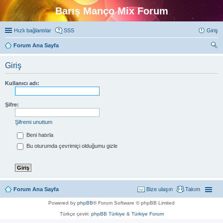
Barış Manço Mix Forum
Hızlı bağlantılar
SSS
Giriş
Forum Ana Sayfa
ra
Giriş
Kullanıcı adı:
Şifre:
Şifremi unuttum
Beni hatırla
Bu oturumda çevrimiçi olduğumu gizle
Forum Ana Sayfa
Bize ulaşın
Takım
Powered by
phpBB
® Forum Software © phpBB Limited
Türkçe çeviri:
phpBB Türkiye
&
Türkiye Forum