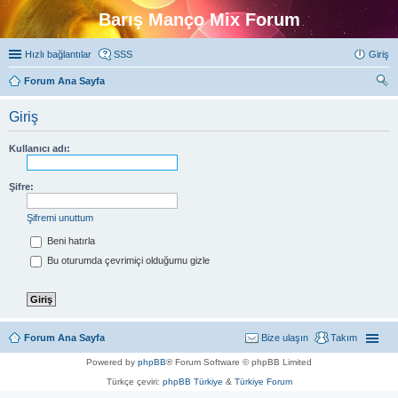
Barış Manço Mix Forum
Hızlı bağlantılar
SSS
Giriş
Forum Ana Sayfa
ra
Giriş
Kullanıcı adı:
Şifre:
Şifremi unuttum
Beni hatırla
Bu oturumda çevrimiçi olduğumu gizle
Forum Ana Sayfa
Bize ulaşın
Takım
Powered by
phpBB
® Forum Software © phpBB Limited
Türkçe çeviri:
phpBB Türkiye
&
Türkiye Forum