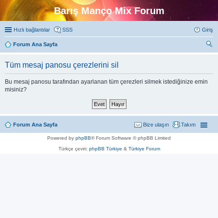
Barış Manço Mix Forum
Hızlı bağlantılar
SSS
Giriş
Forum Ana Sayfa
ra
Tüm mesaj panosu çerezlerini sil
Bu mesaj panosu tarafından ayarlanan tüm çerezleri silmek istediğinize emin
misiniz?
Forum Ana Sayfa
Bize ulaşın
Takım
Powered by
phpBB
® Forum Software © phpBB Limited
Türkçe çeviri:
phpBB Türkiye
&
Türkiye Forum