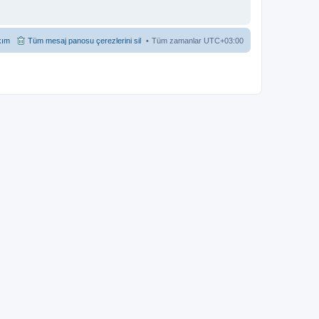
kım
Tüm mesaj panosu çerezlerini sil
Tüm zamanlar
UTC+03:00