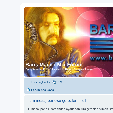
Barış Manço Mix Forum
BarışSeverler Kulübü Üyelerinin Resmi Buluşma Noktası
Hızlı bağlantılar
SSS
Forum Ana Sayfa
Tüm mesaj panosu çerezlerini sil
Bu mesaj panosu tarafından ayarlanan tüm çerezleri silmek ist