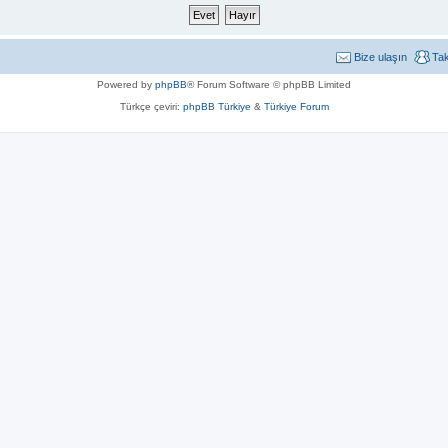
Bize ulaşın
Ta
Powered by
phpBB
® Forum Software © phpBB Limited
Türkçe çeviri:
phpBB Türkiye
&
Türkiye Forum