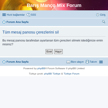
Barış Manço Mix Forum
Hızlı bağlantılar
SSS
Giriş
Forum Ana Sayfa
ra
Tüm mesaj panosu çerezlerini sil
Bu mesaj panosu tarafından ayarlanan tüm çerezleri silmek istediğinize emin
misiniz?
Forum Ana Sayfa
Bize ulaşın
Takım
Powered by
phpBB
® Forum Software © phpBB Limited
Türkçe çeviri:
phpBB Türkiye
&
Türkiye Forum