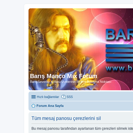
Barış Manço Mix Forum
BarışSeverler Kulübü Üyelerinin Resmi Buluşma Noktası
Hızlı bağlantılar
SSS
Forum Ana Sayfa
Tüm mesaj panosu çerezlerini sil
Bu mesaj panosu tarafından ayarlanan tüm çerezleri silmek ist