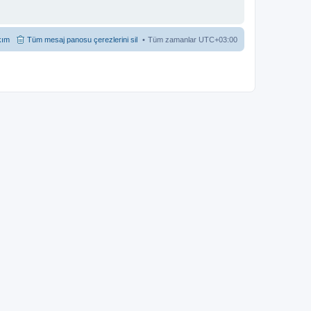
kım
Tüm mesaj panosu çerezlerini sil
Tüm zamanlar
UTC+03:00