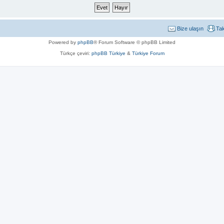
Bize ulaşın
Ta
Powered by
phpBB
® Forum Software © phpBB Limited
Türkçe çeviri:
phpBB Türkiye
&
Türkiye Forum