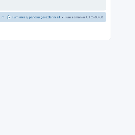
kım
Tüm mesaj panosu çerezlerini sil
Tüm zamanlar
UTC+03:00