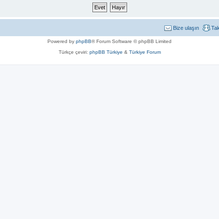
Bize ulaşın
Ta
Powered by
phpBB
® Forum Software © phpBB Limited
Türkçe çeviri:
phpBB Türkiye
&
Türkiye Forum