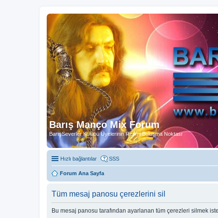
Barış Manço Mix Forum
BarışSeverler Kulübü Üyelerinin Resmi Buluşma Noktası
Hızlı bağlantılar
SSS
Forum Ana Sayfa
Tüm mesaj panosu çerezlerini sil
Bu mesaj panosu tarafından ayarlanan tüm çerezleri silmek ist