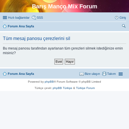
Barış Manço Mix Forum
Hızlı bağlantılar
SSS
Giriş
Forum Ana Sayfa
ra
Tüm mesaj panosu çerezlerini sil
Bu mesaj panosu tarafından ayarlanan tüm çerezleri silmek istediğinize emin
misiniz?
Forum Ana Sayfa
Bize ulaşın
Takım
Powered by
phpBB
® Forum Software © phpBB Limited
Türkçe çeviri:
phpBB Türkiye
&
Türkiye Forum