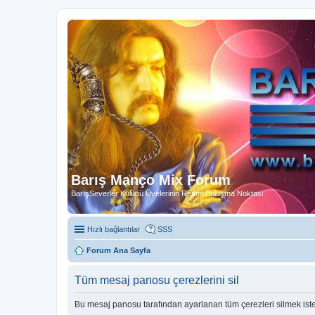
Barış Manço Mix Forum
BarışSeverler Kulübü Üyelerinin Resmi Buluşma Noktası
Hızlı bağlantılar
SSS
Forum Ana Sayfa
Tüm mesaj panosu çerezlerini sil
Bu mesaj panosu tarafından ayarlanan tüm çerezleri silmek ist