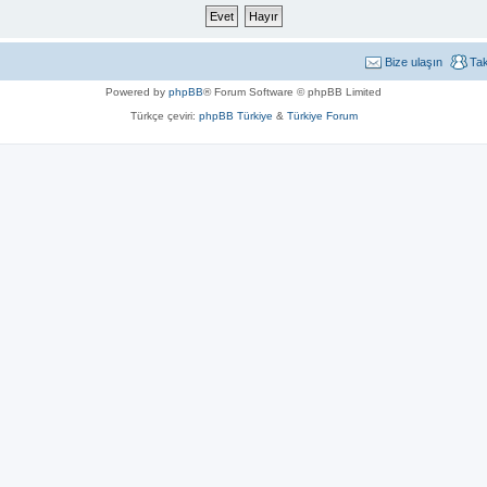
Bize ulaşın
Ta
Powered by
phpBB
® Forum Software © phpBB Limited
Türkçe çeviri:
phpBB Türkiye
&
Türkiye Forum