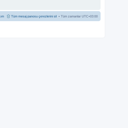
kım
Tüm mesaj panosu çerezlerini sil
Tüm zamanlar
UTC+03:00