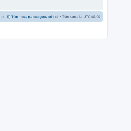
kım
Tüm mesaj panosu çerezlerini sil
Tüm zamanlar
UTC+03:00