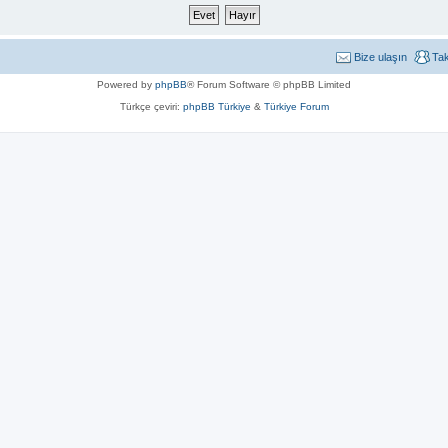
Bize ulaşın
Ta
Powered by
phpBB
® Forum Software © phpBB Limited
Türkçe çeviri:
phpBB Türkiye
&
Türkiye Forum