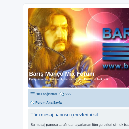
Barış Manço Mix Forum
BarışSeverler Kulübü Üyelerinin Resmi Buluşma Noktası
Hızlı bağlantılar
SSS
Forum Ana Sayfa
Tüm mesaj panosu çerezlerini sil
Bu mesaj panosu tarafından ayarlanan tüm çerezleri silmek ist