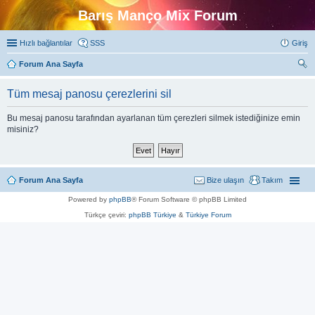
Barış Manço Mix Forum
Hızlı bağlantılar
SSS
Giriş
Forum Ana Sayfa
ra
Tüm mesaj panosu çerezlerini sil
Bu mesaj panosu tarafından ayarlanan tüm çerezleri silmek istediğinize emin
misiniz?
Forum Ana Sayfa
Bize ulaşın
Takım
Powered by
phpBB
® Forum Software © phpBB Limited
Türkçe çeviri:
phpBB Türkiye
&
Türkiye Forum