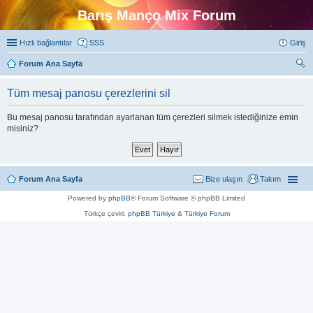
Barış Manço Mix Forum
Hızlı bağlantılar
SSS
Giriş
Forum Ana Sayfa
ra
Tüm mesaj panosu çerezlerini sil
Bu mesaj panosu tarafından ayarlanan tüm çerezleri silmek istediğinize emin
misiniz?
Forum Ana Sayfa
Bize ulaşın
Takım
Powered by
phpBB
® Forum Software © phpBB Limited
Türkçe çeviri:
phpBB Türkiye
&
Türkiye Forum