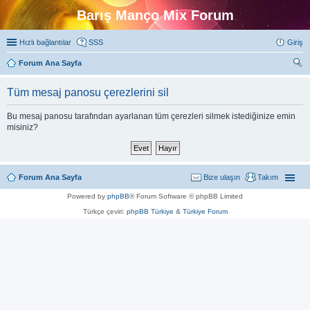
Barış Manço Mix Forum
Hızlı bağlantılar
SSS
Giriş
Forum Ana Sayfa
ra
Tüm mesaj panosu çerezlerini sil
Bu mesaj panosu tarafından ayarlanan tüm çerezleri silmek istediğinize emin
misiniz?
Forum Ana Sayfa
Bize ulaşın
Takım
Powered by
phpBB
® Forum Software © phpBB Limited
Türkçe çeviri:
phpBB Türkiye
&
Türkiye Forum