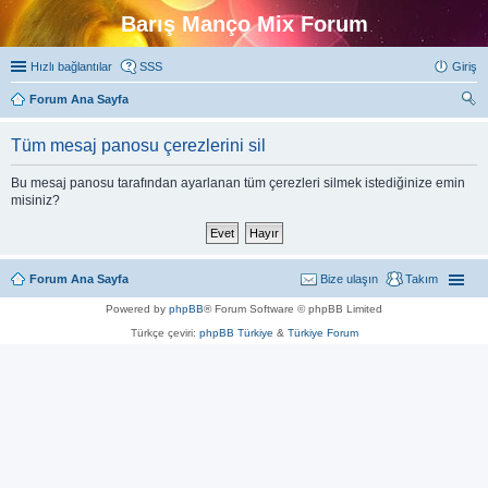
Barış Manço Mix Forum
Hızlı bağlantılar
SSS
Giriş
Forum Ana Sayfa
ra
Tüm mesaj panosu çerezlerini sil
Bu mesaj panosu tarafından ayarlanan tüm çerezleri silmek istediğinize emin
misiniz?
Forum Ana Sayfa
Bize ulaşın
Takım
Powered by
phpBB
® Forum Software © phpBB Limited
Türkçe çeviri:
phpBB Türkiye
&
Türkiye Forum