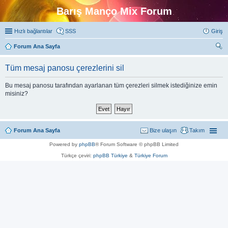
Barış Manço Mix Forum
Hızlı bağlantılar
SSS
Giriş
Forum Ana Sayfa
ra
Tüm mesaj panosu çerezlerini sil
Bu mesaj panosu tarafından ayarlanan tüm çerezleri silmek istediğinize emin
misiniz?
Forum Ana Sayfa
Bize ulaşın
Takım
Powered by
phpBB
® Forum Software © phpBB Limited
Türkçe çeviri:
phpBB Türkiye
&
Türkiye Forum