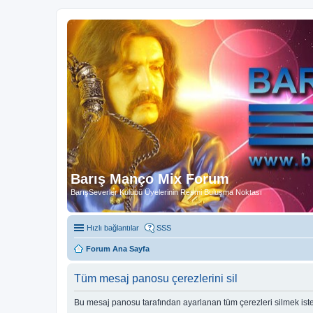
Barış Manço Mix Forum
BarışSeverler Kulübü Üyelerinin Resmi Buluşma Noktası
Hızlı bağlantılar
SSS
Forum Ana Sayfa
Tüm mesaj panosu çerezlerini sil
Bu mesaj panosu tarafından ayarlanan tüm çerezleri silmek ist