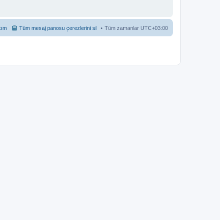
kım
Tüm mesaj panosu çerezlerini sil
Tüm zamanlar
UTC+03:00