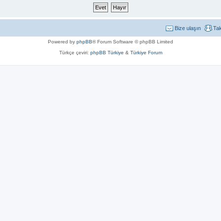
Bize ulaşın
Ta
Powered by
phpBB
® Forum Software © phpBB Limited
Türkçe çeviri:
phpBB Türkiye
&
Türkiye Forum