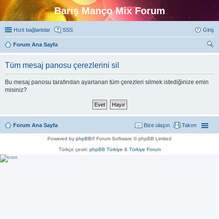
Barış Manço Mix Forum
Hızlı bağlantılar
SSS
Giriş
Forum Ana Sayfa
ra
Tüm mesaj panosu çerezlerini sil
Bu mesaj panosu tarafından ayarlanan tüm çerezleri silmek istediğinize emin
misiniz?
Forum Ana Sayfa
Bize ulaşın
Takım
Powered by
phpBB
® Forum Software © phpBB Limited
Türkçe çeviri:
phpBB Türkiye
&
Türkiye Forum