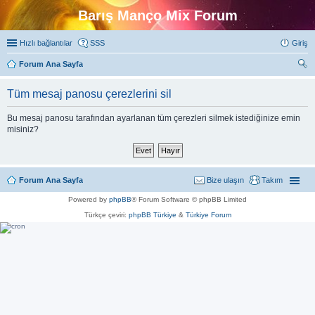
Barış Manço Mix Forum
Hızlı bağlantılar
SSS
Giriş
Forum Ana Sayfa
ra
Tüm mesaj panosu çerezlerini sil
Bu mesaj panosu tarafından ayarlanan tüm çerezleri silmek istediğinize emin
misiniz?
Forum Ana Sayfa
Bize ulaşın
Takım
Powered by
phpBB
® Forum Software © phpBB Limited
Türkçe çeviri:
phpBB Türkiye
&
Türkiye Forum