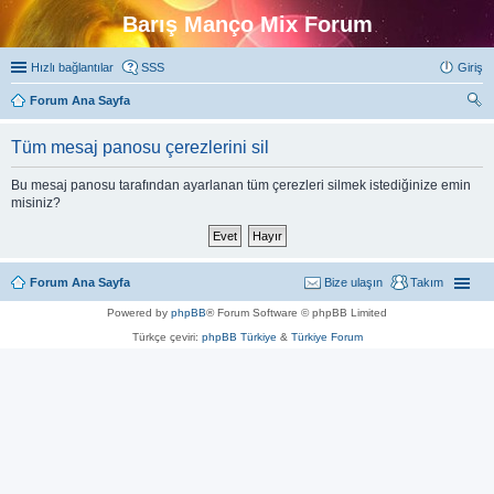
Barış Manço Mix Forum
Hızlı bağlantılar
SSS
Giriş
Forum Ana Sayfa
ra
Tüm mesaj panosu çerezlerini sil
Bu mesaj panosu tarafından ayarlanan tüm çerezleri silmek istediğinize emin
misiniz?
Forum Ana Sayfa
Bize ulaşın
Takım
Powered by
phpBB
® Forum Software © phpBB Limited
Türkçe çeviri:
phpBB Türkiye
&
Türkiye Forum