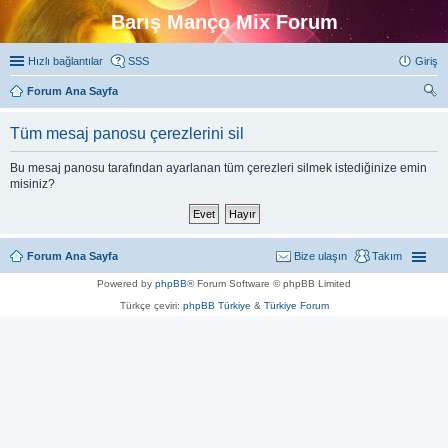
Barış Manço Mix Forum
Hızlı bağlantılar
SSS
Giriş
Forum Ana Sayfa
ra
Tüm mesaj panosu çerezlerini sil
Bu mesaj panosu tarafından ayarlanan tüm çerezleri silmek istediğinize emin
misiniz?
Forum Ana Sayfa
Bize ulaşın
Takım
Powered by
phpBB
® Forum Software © phpBB Limited
Türkçe çeviri:
phpBB Türkiye
&
Türkiye Forum