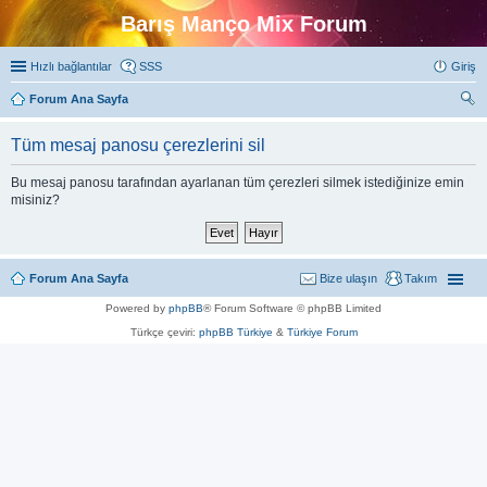
Barış Manço Mix Forum
Hızlı bağlantılar
SSS
Giriş
Forum Ana Sayfa
ra
Tüm mesaj panosu çerezlerini sil
Bu mesaj panosu tarafından ayarlanan tüm çerezleri silmek istediğinize emin
misiniz?
Forum Ana Sayfa
Bize ulaşın
Takım
Powered by
phpBB
® Forum Software © phpBB Limited
Türkçe çeviri:
phpBB Türkiye
&
Türkiye Forum