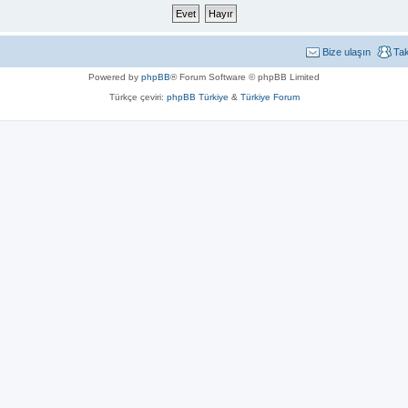
Bize ulaşın
Ta
Powered by
phpBB
® Forum Software © phpBB Limited
Türkçe çeviri:
phpBB Türkiye
&
Türkiye Forum