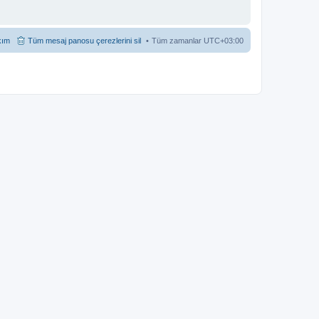
kım
Tüm mesaj panosu çerezlerini sil
Tüm zamanlar
UTC+03:00