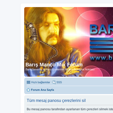
Barış Manço Mix Forum
BarışSeverler Kulübü Üyelerinin Resmi Buluşma Noktası
Hızlı bağlantılar
SSS
Forum Ana Sayfa
Tüm mesaj panosu çerezlerini sil
Bu mesaj panosu tarafından ayarlanan tüm çerezleri silmek ist