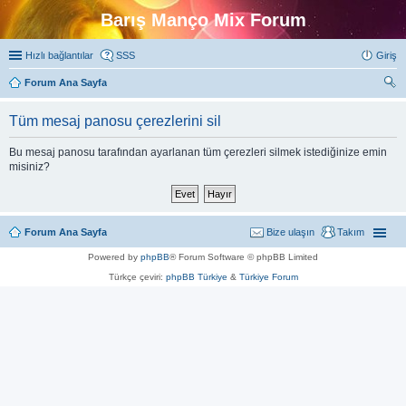
Barış Manço Mix Forum
Hızlı bağlantılar
SSS
Giriş
Forum Ana Sayfa
ra
Tüm mesaj panosu çerezlerini sil
Bu mesaj panosu tarafından ayarlanan tüm çerezleri silmek istediğinize emin
misiniz?
Forum Ana Sayfa
Bize ulaşın
Takım
Powered by
phpBB
® Forum Software © phpBB Limited
Türkçe çeviri:
phpBB Türkiye
&
Türkiye Forum