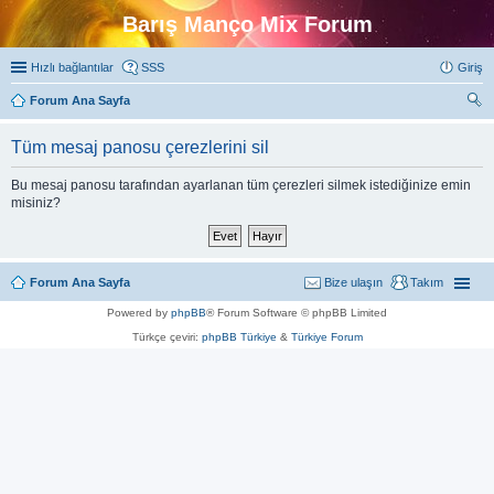
Barış Manço Mix Forum
Hızlı bağlantılar
SSS
Giriş
Forum Ana Sayfa
ra
Tüm mesaj panosu çerezlerini sil
Bu mesaj panosu tarafından ayarlanan tüm çerezleri silmek istediğinize emin
misiniz?
Forum Ana Sayfa
Bize ulaşın
Takım
Powered by
phpBB
® Forum Software © phpBB Limited
Türkçe çeviri:
phpBB Türkiye
&
Türkiye Forum