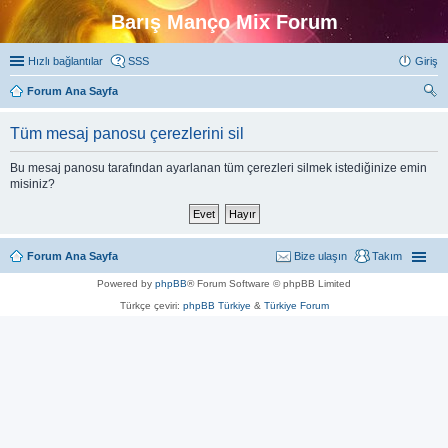
Barış Manço Mix Forum
Hızlı bağlantılar
SSS
Giriş
Forum Ana Sayfa
ra
Tüm mesaj panosu çerezlerini sil
Bu mesaj panosu tarafından ayarlanan tüm çerezleri silmek istediğinize emin
misiniz?
Forum Ana Sayfa
Bize ulaşın
Takım
Powered by
phpBB
® Forum Software © phpBB Limited
Türkçe çeviri:
phpBB Türkiye
&
Türkiye Forum