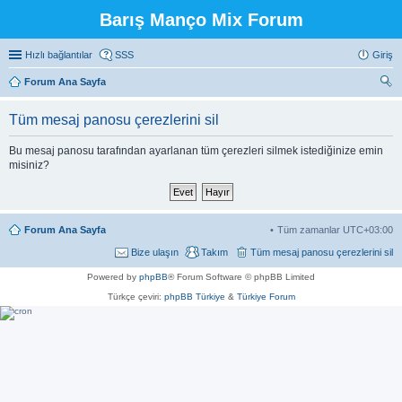
Barış Manço Mix Forum
Hızlı bağlantılar
SSS
Giriş
Forum Ana Sayfa
ra
Tüm mesaj panosu çerezlerini sil
Bu mesaj panosu tarafından ayarlanan tüm çerezleri silmek istediğinize emin
misiniz?
Forum Ana Sayfa
Tüm zamanlar
UTC+03:00
Bize ulaşın
Takım
Tüm mesaj panosu çerezlerini sil
Powered by
phpBB
® Forum Software © phpBB Limited
Türkçe çeviri:
phpBB Türkiye
&
Türkiye Forum