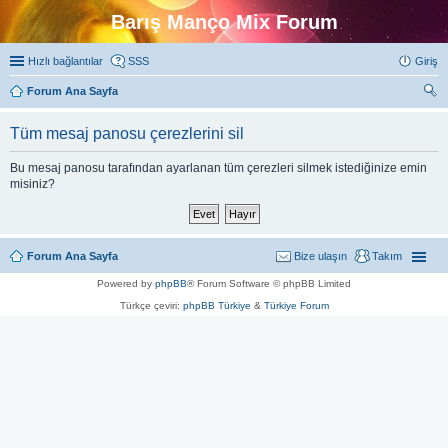
Barış Manço Mix Forum
Hızlı bağlantılar
SSS
Giriş
Forum Ana Sayfa
ra
Tüm mesaj panosu çerezlerini sil
Bu mesaj panosu tarafından ayarlanan tüm çerezleri silmek istediğinize emin
misiniz?
Forum Ana Sayfa
Bize ulaşın
Takım
Powered by
phpBB
® Forum Software © phpBB Limited
Türkçe çeviri:
phpBB Türkiye
&
Türkiye Forum