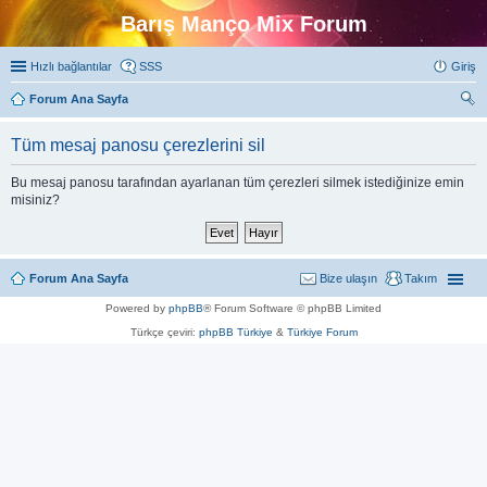
Barış Manço Mix Forum
Hızlı bağlantılar
SSS
Giriş
Forum Ana Sayfa
ra
Tüm mesaj panosu çerezlerini sil
Bu mesaj panosu tarafından ayarlanan tüm çerezleri silmek istediğinize emin
misiniz?
Forum Ana Sayfa
Bize ulaşın
Takım
Powered by
phpBB
® Forum Software © phpBB Limited
Türkçe çeviri:
phpBB Türkiye
&
Türkiye Forum