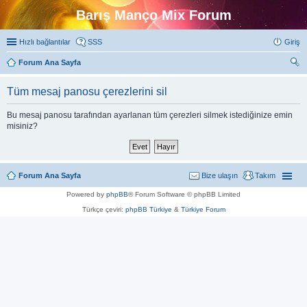
Barış Manço Mix Forum
Hızlı bağlantılar
SSS
Giriş
Forum Ana Sayfa
ra
Tüm mesaj panosu çerezlerini sil
Bu mesaj panosu tarafından ayarlanan tüm çerezleri silmek istediğinize emin
misiniz?
Forum Ana Sayfa
Bize ulaşın
Takım
Powered by
phpBB
® Forum Software © phpBB Limited
Türkçe çeviri:
phpBB Türkiye
&
Türkiye Forum